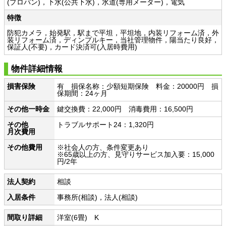
(プロパン)，下水(公共下水)，水道(専用メーター)，電気
特徴
防犯カメラ，始発駅，駅まで平坦，平坦地，内装リフォーム済，外
装リフォーム済，ディンプルキー，当社管理物件，陽当たり良好，
保証人(不要)，カード決済可(入居時費用)
物件詳細情報
損害保険
有 損保名称：少額短期保険 料金：20000円 損
保期間：24ヶ月
その他一時金
鍵交換費：22,000円 消毒費用：16,500円
その他
トラブルサポート24：1,320円
月次費用
その他費用
※社会人の方、条件変更あり
※65歳以上の方、見守りサービス加入要：15,000
円/2年
法人契約
相談
入居条件
事務所(相談)，法人(相談)
間取り詳細
洋室(6畳) K