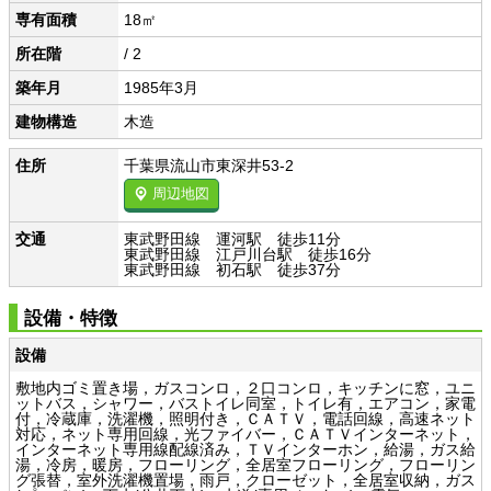
専有面積
18㎡
所在階
/ 2
築年月
1985年3月
建物構造
木造
住所
千葉県流山市東深井53-2
周辺地図
交通
東武野田線 運河駅 徒歩11分
東武野田線 江戸川台駅 徒歩16分
東武野田線 初石駅 徒歩37分
設備・特徴
設備
敷地内ゴミ置き場，ガスコンロ，２口コンロ，キッチンに窓，ユニ
ットバス，シャワー，バストイレ同室，トイレ有，エアコン，家電
付，冷蔵庫，洗濯機，照明付き，ＣＡＴＶ，電話回線，高速ネット
対応，ネット専用回線，光ファイバー，ＣＡＴＶインターネット，
インターネット専用線配線済み，ＴＶインターホン，給湯，ガス給
湯，冷房，暖房，フローリング，全居室フローリング，フローリン
グ張替，室外洗濯機置場，雨戸，クローゼット，全居室収納，ガス