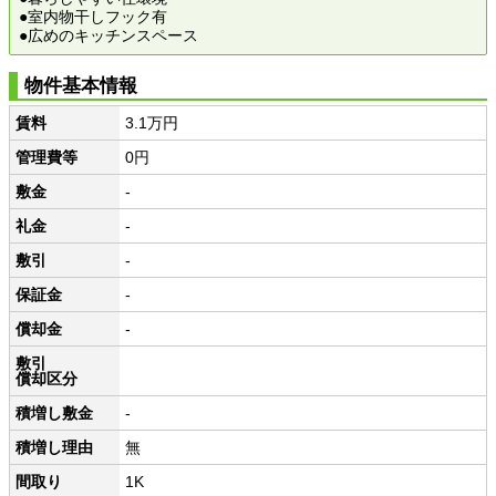
●室内物干しフック有
●広めのキッチンスペース
物件基本情報
賃料
3.1万円
管理費等
0円
敷金
-
礼金
-
敷引
-
保証金
-
償却金
-
敷引
償却区分
積増し敷金
-
積増し理由
無
間取り
1K