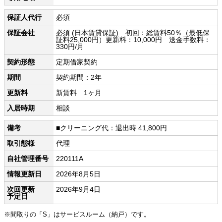
保証人代行
必須
保証会社
必須 (日本賃貸保証) 初回：総賃料50％（最低保
証料25,000円）更新料：10,000円 送金手数料：
330円/月
契約形態
定期借家契約
期間
契約期間：2年
更新料
新賃料 1ヶ月
入居時期
相談
備考
■クリーニング代：退出時 41,800円
取引態様
代理
自社管理番号
220111A
情報更新日
2026年8月5日
次回更新
2026年9月4日
予定日
※間取りの「S」はサービスルーム（納戸）です。