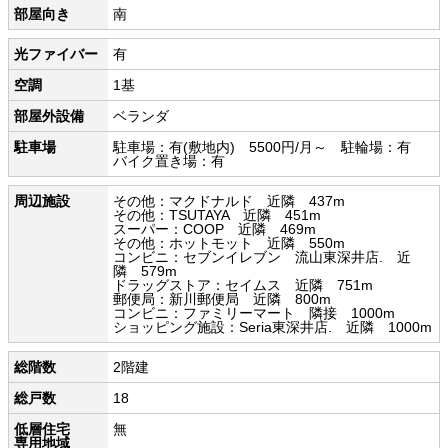
部屋向き
南
光ファイバー
有
空調
1基
部屋外設備
ベランダ
駐車場
駐車場：有(敷地内) 5500円/月～ 駐輪場：有
バイク置き場：有
周辺施設
その他：マクドナルド 近隣 437m
その他：TSUTAYA 近隣 451m
スーパー：COOP 近隣 469m
その他：ホットモット 近隣 550m
コンビニ：セブンイレブン 流山東深井店. 近
隣 579m
ドラッグストア：セイムス 近隣 751m
郵便局：新川郵便局 近隣 800m
コンビニ：ファミリーマート 隣接 1000m
ショッピング施設：Seria東深井店. 近隣 1000m
総階数
2階建
総戸数
18
低層住宅
無
専用地域