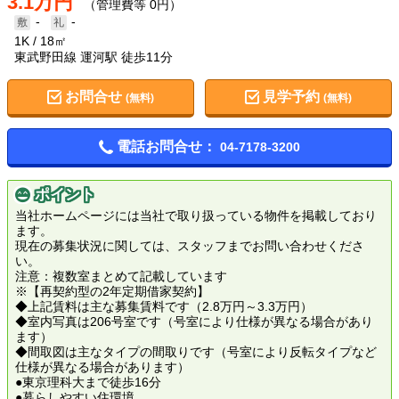
3.1万円
（管理費等 0円）
-
-
1K
18㎡
東武野田線 運河駅 徒歩11分
お問合せ
見学予約
(無料)
(無料)
電話お問合せ：
04-7178-3200
ポイント
当社ホームページには当社で取り扱っている物件を掲載しており
ます。
現在の募集状況に関しては、スタッフまでお問い合わせくださ
い。
注意：複数室まとめて記載しています
※【再契約型の2年定期借家契約】
◆上記賃料は主な募集賃料です（2.8万円～3.3万円）
◆室内写真は206号室です（号室により仕様が異なる場合があり
ます）
◆間取図は主なタイプの間取りです（号室により反転タイプなど
仕様が異なる場合があります）
●東京理科大まで徒歩16分
●暮らしやすい住環境