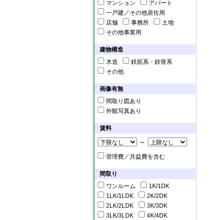
マンション
アパート
一戸建／その他居住用
店舗
事務所
土地
その他事業用
建物構造
木造
鉄筋系・鉄骨系
その他
画像有無
間取り図あり
外観写真あり
賃料
～
管理費／共益費を含む
間取り
ワンルーム
1K/1DK
1LK/1LDK
2K/2DK
2LK/2LDK
3K/3DK
3LK/3LDK
4K/4DK