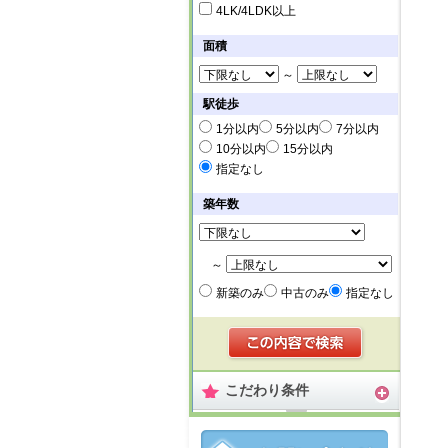
4LK/4LDK以上
面積
～
駅徒歩
1分以内
5分以内
7分以内
10分以内
15分以内
指定なし
築年数
～
新築のみ
中古のみ
指定なし
こだわり条件