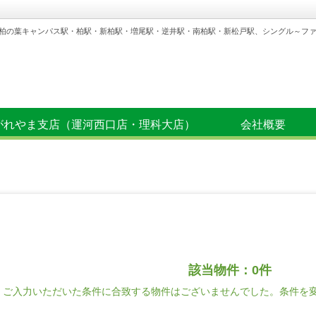
柏の葉キャンパス駅・柏駅・新柏駅・増尾駅・逆井駅・南柏駅・新松戸駅、シングル～フ
がれやま支店（運河西口店・理科大店）
会社概要
該当物件：0件
ご入力いただいた条件に合致する物件はございませんでした。条件を