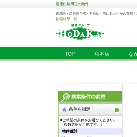
南流山駅周辺の物件
運河駅・江戸川台駅・初石駅・流山おおたかの森駅・
検索結果一覧
TOP
柏本店
な
条件を指定
■ご希望の条件をお選びください。
（複数選択が可能です。）
物件種別