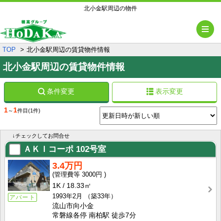
北小金駅周辺の物件
メ
TOP
北小金駅周辺の賃貸物件情報
北小金駅周辺の賃貸物件情報
条件変更
表示変更
1
1
～
件目
(1件)
↓チェックしてお問合せ
ＡＫＩコーポ
102号室
3.4万円
3000円
1K
18.33㎡
1993年2月
（築33年）
アパート
流山市向小金
常磐線各停 南柏駅 徒歩7分