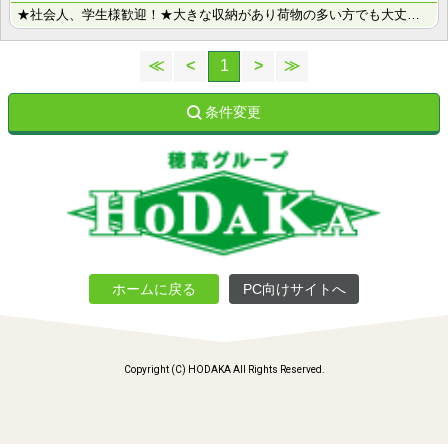
★社会人、学生様歓迎！★大きな収納があり荷物の多い方でも大丈夫です。初期費用もお安く、お引越時の負担･･･
≪
<
1
>
≫
条件変更
ホームに戻る
PC向けサイトへ
Copyright (C) HODAKA All Rights Reserved.