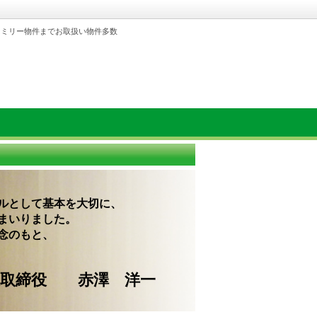
ァミリー物件までお取扱い物件多数
ルとして基本を大切に、
まいりました。
念のもと、
赤澤 洋一