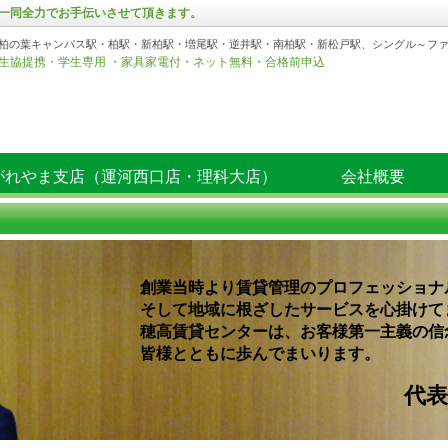
一同全力でお手伝いさせて頂きます。
柏の葉キャンパス駅・柏駅・新柏駅・増尾駅・逆井駅・南柏駅・新松戸駅、シングル～フ
生協提携・学生専用 ・家具家電付・ネット無料・合格前申込
がれやま支店（運河西口店・理科大店）
会社概要
創業当時より賃貸管理のプロフェッショナ
そして地域に根ざしたサービスを心掛けて
穂高賃貸センターは、お客様第一主義の信
皆様とともに歩んでまいります。
代表取締役 