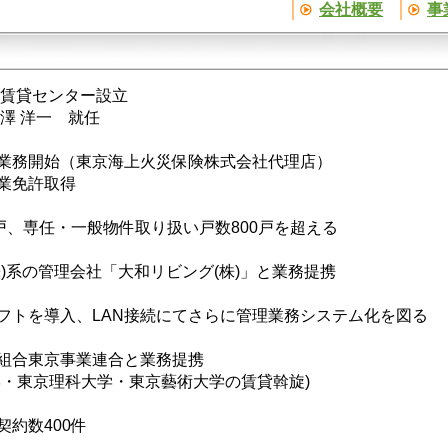
会社概要
事
高賃貸センター設立
澤 洋一 就任
業務開始（東京海上火災保険株式会社代理店）
業免許取得
0戸、専任・一般物件取り扱い戸数800戸を超える
株)系の管理会社「大和リビング(株)」と業務提携
フトを導入、LAN接続にてさらに管理業務システム化を図る
組合東京事業連合と業務提携
学・東京理科大学・東京藝術大学の賃貸斡旋)
契約数400件